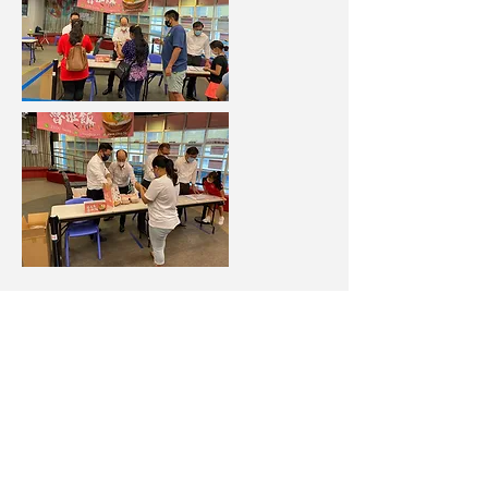
Call us at
(852) 2523 2081
Email:
sob@hkicm.org.hk
More info >>