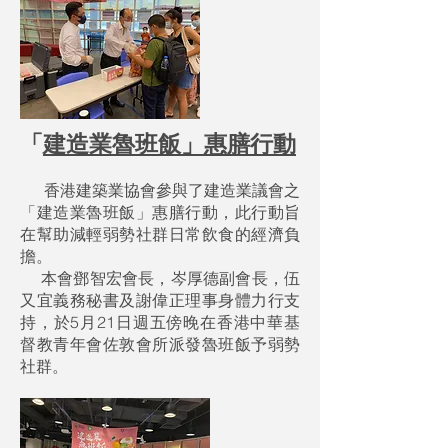
「
建造業魯班飯」惠膳行動
香港建築業協會參與了建造業議會之
「建造業魯班飯」惠膳行動，此行動旨
在幫助減輕弱勢社群日常飲食的經濟負
擔。
本會鄧智宏會長，岑厚德副會長，伍
又宜義務秘書及謝偉正理事身體力行支
持，於5月21日週五傍晚在香港中華基
督教青年會佐敦會所派發魯班飯予弱勢
社群。