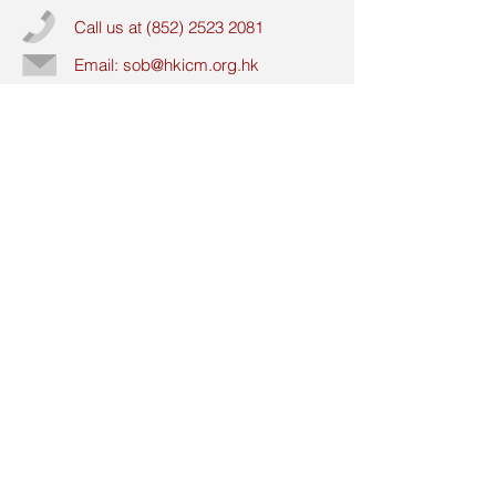
Call us at
(852) 2523 2081
Email:
sob@hkicm.org.hk
More info >>
© 2019 by Society of Builders. Created with
Wix.com